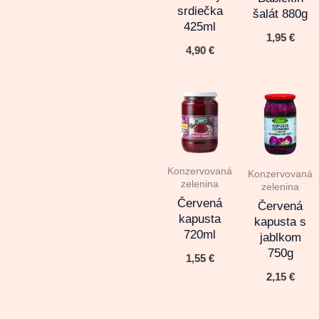
srdiečka
šalát 880g
425ml
1,95
€
4,90
€
Konzervovaná
Konzervovaná
zelenina
zelenina
Červená
Červená
kapusta
kapusta s
720ml
jablkom
750g
1,55
€
2,15
€