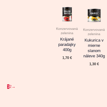
Konzervovaná
Konzervovaná
zelenina
zelenina
Krájané
Kukurica v
paradajky
mierne
400g
slanom
náleve 340g
1,70
€
1,30
€
1
2
→