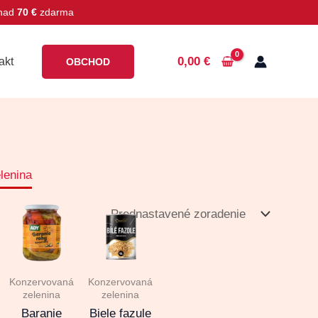
 nad
70 €
zdarma
0,00
€
akt
OBCHOD
lenina
Konzervovaná
Konzervovaná
zelenina
zelenina
Baranie
Biele fazule