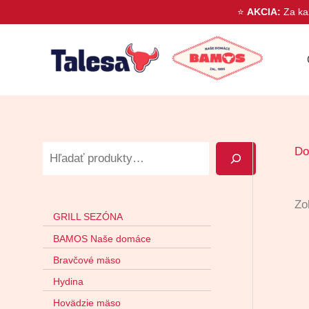
Preskočiť
⭐
AKCIA:
Za ka
na
H
obsah
ľ
a
d
a
D
ť
Zo
GRILL SEZÓNA
BAMOS Naše domáce
Bravčové mäso
Hydina
Hovädzie mäso