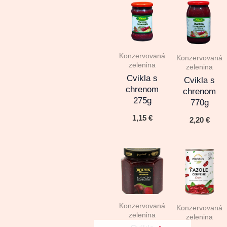
Konzervovaná
Konzervovaná
zelenina
zelenina
Cvikla s
Cvikla s
chrenom
chrenom
275g
770g
1,15
€
2,20
€
Konzervovaná
Konzervovaná
zelenina
zelenina