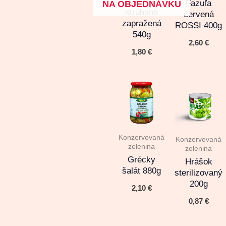
Cvikla
Fazuľa
NA OBJEDNÁVKU
strúhaná
červená
zapražená
ROSSI 400g
540g
2,60
€
1,80
€
Konzervovaná
Konzervovaná
zelenina
zelenina
Grécky
Hrášok
šalát 880g
sterilizovaný
200g
2,10
€
0,87
€