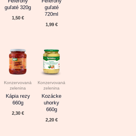
Feferóny
Feferóny
guľaté 320g
guľaté
720ml
1,50
€
1,99
€
Konzervovaná
Konzervovaná
zelenina
zelenina
Kápia rezy
Kozácke
660g
uhorky
660g
2,30
€
2,20
€