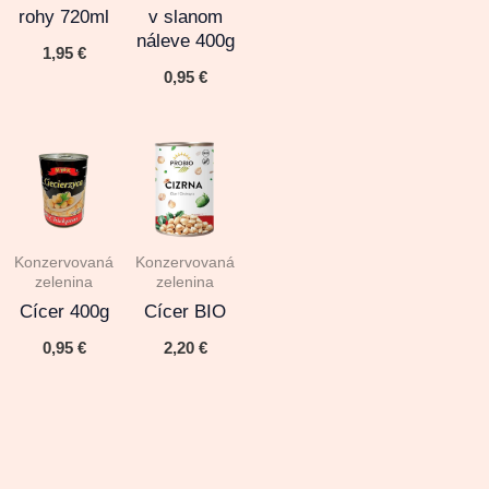
rohy 720ml
v slanom
náleve 400g
1,95
€
0,95
€
Konzervovaná
Konzervovaná
zelenina
zelenina
Cícer 400g
Cícer BIO
0,95
€
2,20
€