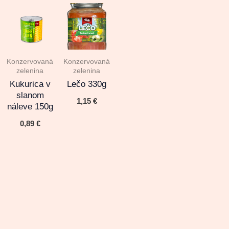
Konzervovaná
Konzervovaná
zelenina
zelenina
Kukurica v
Lečo 330g
slanom
1,15
€
náleve 150g
0,89
€