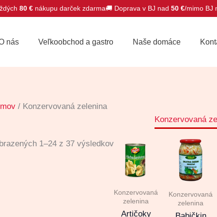
ždých
80 €
nákupu darček zdarma
🚚 Doprava v BJ nad
50 €
/mimo BJ
O nás
Veľkoobchod a gastro
Naše domáce
Kont
omov
/ Konzervovaná zelenina
Konzervovaná ze
brazených 1–24 z 37 výsledkov
Konzervovaná
Konzervovaná
zelenina
zelenina
Artičoky
Babičkin