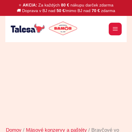
Preskočiť
⭐
AKCIA:
Za každých
80 €
nákupu darček zdarma
🚚 Doprava v BJ nad
50 €
/mimo BJ nad
70 €
zdarma
na
obsah
množstvo
Bravčové
vo
vlastnej
šťave
410g
Domov
/
Mäsové konzervy a paštéty
/ Bravčové vo