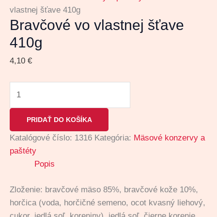
vlastnej šťave 410g
Bravčové vo vlastnej šťave
410g
4,10
€
PRIDAŤ DO KOŠÍKA
Katalógové číslo:
1316
Kategória:
Mäsové konzervy a
paštéty
Popis
Zloženie: bravčové mäso 85%, bravčové kože 10%,
horčica (voda, horčičné semeno, ocot kvasný liehový,
cukor, jedlá soľ, koreniny), jedlá soľ, čierne korenie,