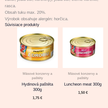
rasca.
Obsah tuku max. 20%.
Výrobok obsahuje alergén: horčica.
Súvisiace produkty
Mäsové konzervy a
Mäsové konzervy a
paštéty
paštéty
Hydinová paštéta
Luncheon meat 300g
300g
1,50
€
1,75
€