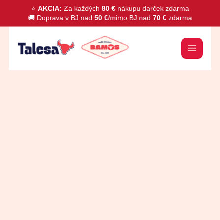
Preskočiť
⭐
AKCIA:
Za každých
80 €
nákupu darček zdarma
🚚 Doprava v BJ nad
50 €
/mimo BJ nad
70 €
zdarma
na
obsah
množstvo
Brokolica
450g