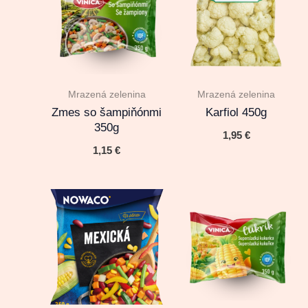
Mrazená zelenina
Mrazená zelenina
Zmes so šampiňónmi
Karfiol 450g
350g
1,95
€
1,15
€