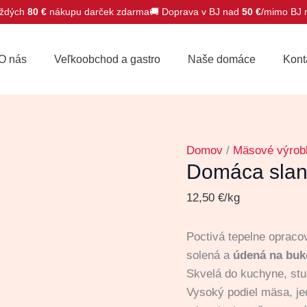
ždých
80 €
nákupu darček zdarma
🚚 Doprava v BJ nad
50 €
/mimo BJ
množstvo
Domáca
O nás
Veľkoobchod a gastro
Naše domáce
Kont
slanina
Domov
/
Mäsové výrob
Domáca slan
12,50
€
/kg
Poctivá tepelne opraco
solená a
údená na buk
Skvelá do kuchyne, st
Vysoký podiel mäsa, je