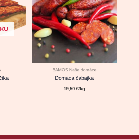
VKU
y
BAMOS Naše domáce
čika
Domáca čabajka
19,50
€
/kg