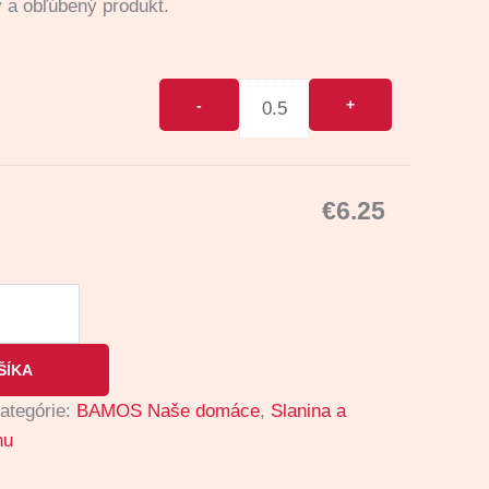
ý a obľúbený produkt.
€
6.25
ŠÍKA
ategórie:
BAMOS Naše domáce
,
Slanina a
hu