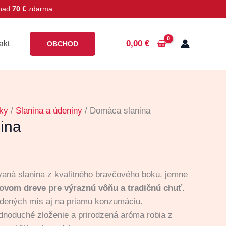
 nad
70 €
zdarma
0,00
€
akt
OBCHOD
ky
/
Slanina a údeniny
/ Domáca slanina
ina
vaná slanina z kvalitného bravčového boku, jemne
ovom dreve pre výraznú vôňu a tradičnú chuť
.
udených mís aj na priamu konzumáciu.
dnoduché zloženie a prirodzená aróma robia z