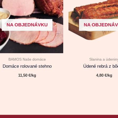
NA OBJEDNÁVKU
NA OBJEDNÁ
BAMOS Naše domáce
Slanina a údenin
Domáce rolované stehno
Údené rebrá z bô
11,50
€
/kg
4,80
€
/kg