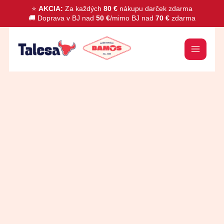
Preskočiť
⭐
AKCIA:
Za každých
80 €
nákupu darček zdarma
🚚 Doprava v BJ nad
50 €
/mimo BJ nad
70 €
zdarma
na
obsah
množstvo
Flank
Steak