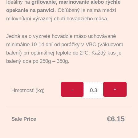
Ideálny na
grilovanie, marinovanie alebo rýchle
opekanie na panvici
. Obľúbený je najmä medzi
milovníkmi výraznej chuti hovädzieho mäsa.
Jedná sa o vyzreté hovädzie mäso uchovávané
minimálne 10-14 dní od porážky v VBC (vákuovom
balení) pri optimálnej teplote do 2°C. Každý kus je
balený cca po 250g – 350g.
Hmotnosť (kg)
€
6.15
Sale Price