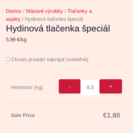
Domov
/
Mäsové výrobky
/
Tlačenky a
aspiky
/ Hydinová tlačenka špeciál
Hydinová tlačenka špeciál
5,99
€
/kg
Chcem produkt nakrájať
(voliteľné)
Hmotnosť (kg)
€
1.80
Sale Price