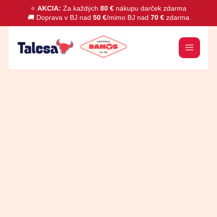
Preskočiť
⭐
AKCIA:
Za každých
80 €
nákupu darček zdarma
🚚 Doprava v BJ nad
50 €
/mimo BJ nad
70 €
zdarma
na
obsah
množstvo
Hydinová
tlačenka
špeciál