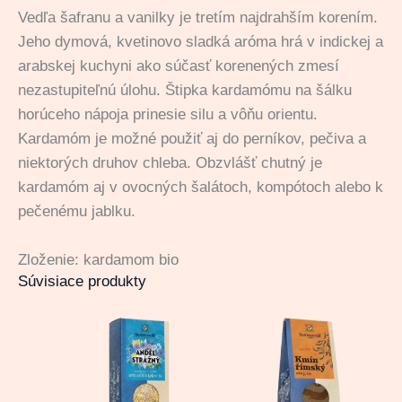
Vedľa šafranu a vanilky je tretím najdrahším korením.
Jeho dymová, kvetinovo sladká aróma hrá v indickej a
arabskej kuchyni ako súčasť korenených zmesí
nezastupiteľnú úlohu. Štipka kardamómu na šálku
horúceho nápoja prinesie silu a vôňu orientu.
Kardamóm je možné použiť aj do perníkov, pečiva a
niektorých druhov chleba. Obzvlášť chutný je
kardamóm aj v ovocných šalátoch, kompótoch alebo k
pečenému jablku.
Zloženie: kardamom bio
Súvisiace produkty