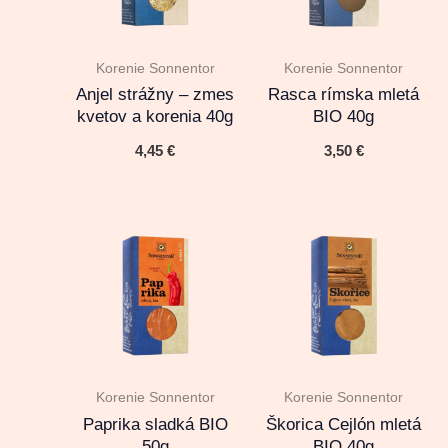
Korenie Sonnentor
Korenie Sonnentor
Anjel strážny – zmes
Rasca rímska mletá
kvetov a korenia 40g
BIO 40g
4,45
€
3,50
€
Korenie Sonnentor
Korenie Sonnentor
Paprika sladká BIO
Škorica Cejlón mletá
50g
BIO 40g