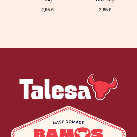
2,95
€
2,85
€