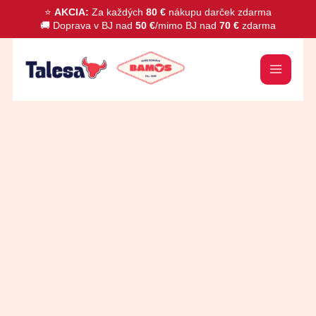
Preskočiť
⭐
AKCIA:
Za každých
80 €
nákupu darček zdarma
🚚 Doprava v BJ nad
50 €
/mimo BJ nad
70 €
zdarma
na
obsah
množstvo
Kardamom
celý
BIO
40g