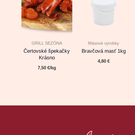
GRILL SEZÓNA
Mäsové výrobky
Čertovské špekačky
Bravčová masť 1kg
Krásno
4,80
€
7,50
€
/kg