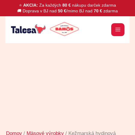
Preskočiť
⭐
AKCIA:
Za každých
80 €
nákupu darček zdarma
🚚 Doprava v BJ nad
50 €
/mimo BJ nad
70 €
zdarma
na
obsah
množstvo
Kežmarská
hydinová
sekaná
Domov
/
Mäsové výrobky
/ Kežmarská hydinová