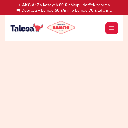
Preskočiť
⭐
AKCIA:
Za každých
80 €
nákupu darček zdarma
🚚 Doprava v BJ nad
50 €
/mimo BJ nad
70 €
zdarma
na
obsah
množstvo
Kubko
mäsová
nátierka