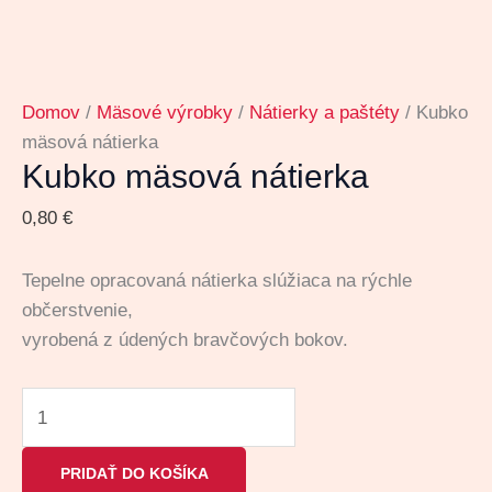
Domov
/
Mäsové výrobky
/
Nátierky a paštéty
/ Kubko
mäsová nátierka
Kubko mäsová nátierka
0,80
€
Tepelne opracovaná nátierka slúžiaca na rýchle
občerstvenie,
vyrobená z údených bravčových bokov.
PRIDAŤ DO KOŠÍKA