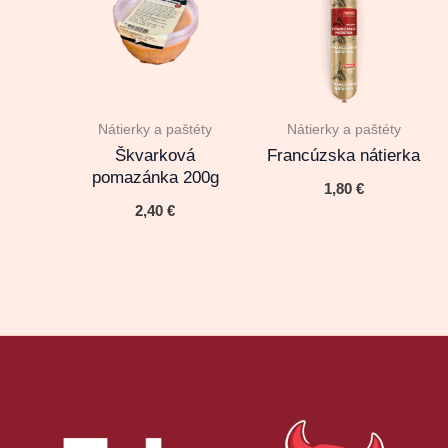
Nátierky a paštéty
Nátierky a paštéty
Škvarková
Francúzska nátierka
pomazánka 200g
1,80
€
2,40
€