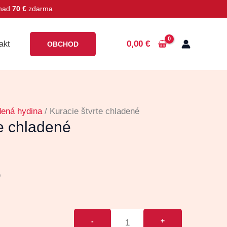
 nad
70 €
zdarma
0,00
€
akt
OBCHOD
dená hydina
/ Kuracie štvrte chladené
te chladené
o