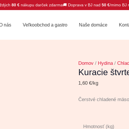
ždých
80 €
nákupu darček zdarma
🚚 Doprava v BJ nad
50 €
/mimo BJ
množstvo
Kuracie
O nás
Veľkoobchod a gastro
Naše domáce
Kont
štvrte
chladené
Domov
/
Hydina
/
Chla
Kuracie štvr
1,60
€
/kg
Čerstvé chladené mäs
Hmotnosť (kg)