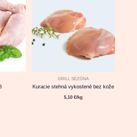
a
GRILL SEZÓNA
é
Kuracie stehná vykostené bez kože
5,10
€
/kg