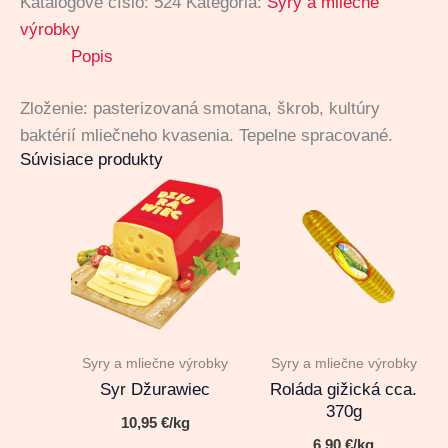
Katalógové číslo:
524
Kategória:
Syry a mliečne
výrobky
Popis
Zloženie: pasterizovaná smotana, škrob, kultúry
baktérií mliečneho kvasenia. Tepelne spracované.
Súvisiace produkty
Syry a mliečne výrobky
Syry a mliečne výrobky
Syr Džurawiec
Roláda gižická cca.
370g
10,95
€
/kg
6,90
€
/kg