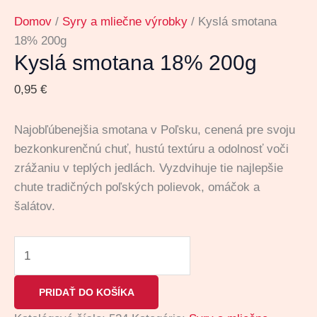
Domov
/
Syry a mliečne výrobky
/ Kyslá smotana
18% 200g
Kyslá smotana 18% 200g
0,95
€
Najobľúbenejšia smotana v Poľsku, cenená pre svoju
bezkonkurenčnú chuť, hustú textúru a odolnosť voči
zrážaniu v teplých jedlách. Vyzdvihuje tie najlepšie
chute tradičných poľských polievok, omáčok a
šalátov.
PRIDAŤ DO KOŠÍKA