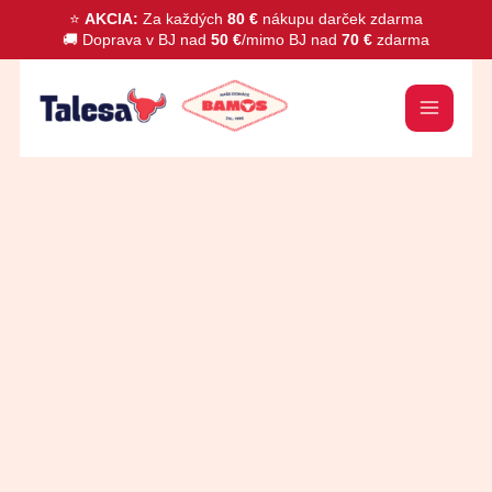
Preskočiť
⭐
AKCIA:
Za každých
80 €
nákupu darček zdarma
🚚 Doprava v BJ nad
50 €
/mimo BJ nad
70 €
zdarma
na
obsah
množstvo
Kyslá
smotana
18%
200g