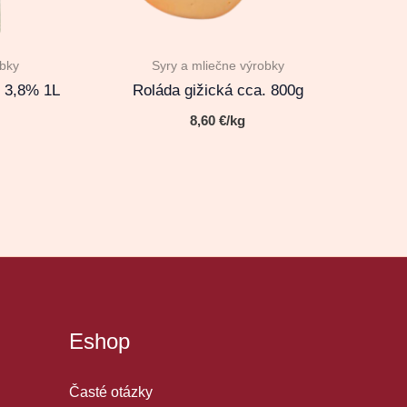
obky
Syry a mliečne výrobky
2 3,8% 1L
Roláda gižická cca. 800g
8,60
€
/kg
Eshop
Časté otázky