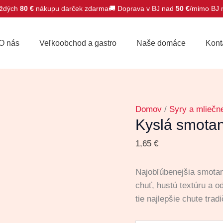
ždých
80 €
nákupu darček zdarma
🚚 Doprava v BJ nad
50 €
/mimo BJ
množstvo
Kyslá
O nás
Veľkoobchod a gastro
Naše domáce
Kont
smotana
18%
400g
Domov
/
Syry a mliečn
Kyslá smota
1,65
€
Najobľúbenejšia smota
chuť, hustú textúru a o
tie najlepšie chute tra