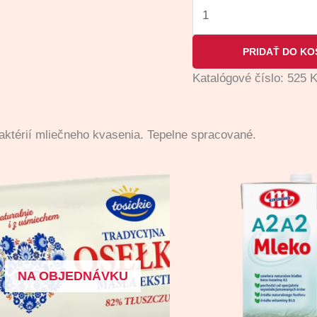
PRIDAŤ DO KO
Katalógové číslo:
525
K
baktérií mliečneho kvasenia. Tepelne spracované.
NA OBJEDNÁVKU