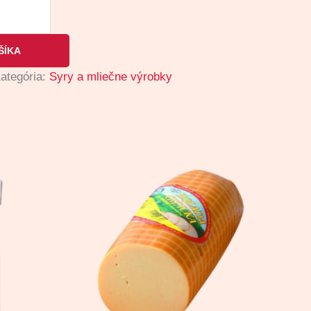
ŠÍKA
ategória:
Syry a mliečne výrobky