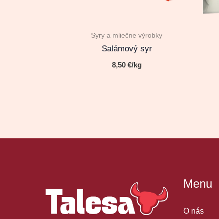
Syry a mliečne výrobky
Salámový syr
8,50
€
/kg
Menu
O nás