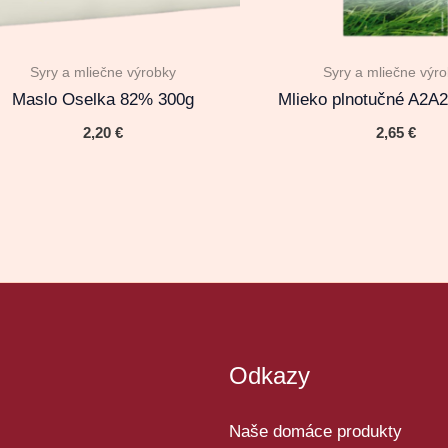
Syry a mliečne výrobky
Syry a mliečne výr
Maslo Oselka 82% 300g
Mlieko plnotučné A2A
2,20
€
2,65
€
Odkazy
Naše domáce produkty