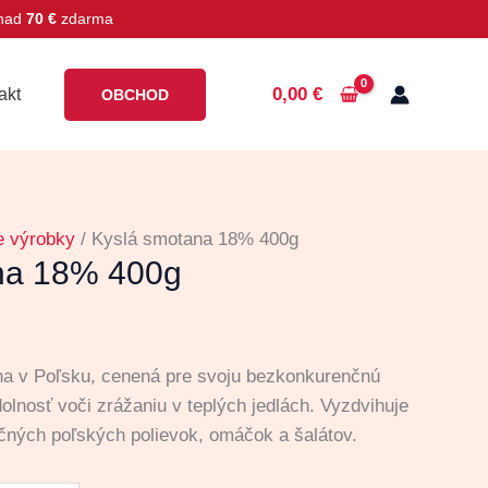
 nad
70 €
zdarma
0,00
€
akt
OBCHOD
e výrobky
/ Kyslá smotana 18% 400g
na 18% 400g
na v Poľsku, cenená pre svoju bezkonkurenčnú
dolnosť voči zrážaniu v teplých jedlách. Vyzdvihuje
dičných poľských polievok, omáčok a šalátov.