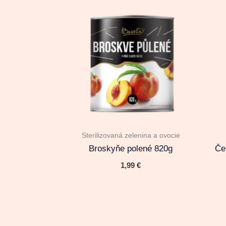
Sterilizovaná zelenina a ovocie
Broskyňe polené 820g
Če
1,99
€