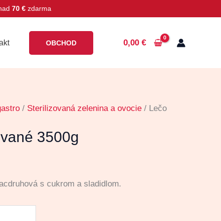
 nad
70 €
zdarma
0,00
€
akt
OBCHOD
gastro
/
Sterilizovaná zelenina a ovocie
/ Lečo
zované 3500g
acdruhová s cukrom a sladidlom.