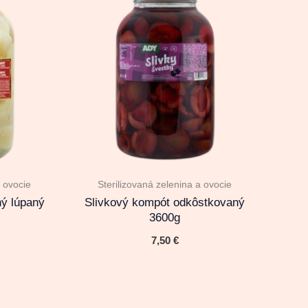
a ovocie
Sterilizovaná zelenina a ovocie
ný lúpaný
Slivkový kompót odkôstkovaný
3600g
7,50
€