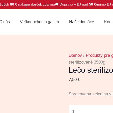
ždých
80 €
nákupu darček zdarma
🚚 Doprava v BJ nad
50 €
/mimo BJ
množstvo
Lečo
O nás
Veľkoobchod a gastro
Naše domáce
Kont
sterilizované
3500g
Domov
/
Produkty pre 
sterilizované 3500g
Lečo sterili
7,50
€
Spracovaná zelenina vi