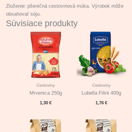
Zloženie: pšeničná cestovinová múka. Výrobok môže
obsahovať sóju.
Súvisiace produkty
Cestoviny
Cestoviny
Mrvenica 250g
Lubella Filini 400g
1,30
€
1,76
€