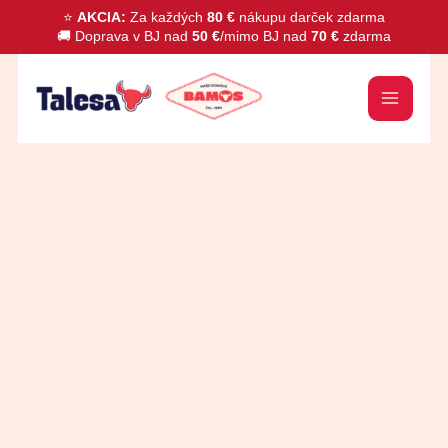
Preskočiť
⭐
AKCIA:
Za každých
80 €
nákupu darček zdarma
🚚 Doprava v BJ nad
50 €
/mimo BJ nad
70 €
zdarma
na
obsah
množstvo
Lubella
Penne
rigate
400g