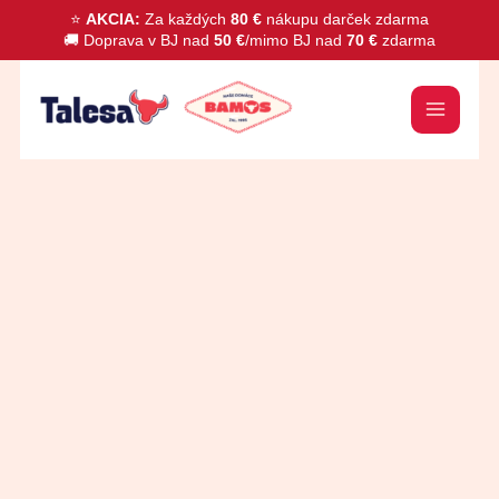
Preskočiť
⭐
AKCIA:
Za každých
80 €
nákupu darček zdarma
🚚 Doprava v BJ nad
50 €
/mimo BJ nad
70 €
zdarma
na
obsah
množstvo
Maslo
Oselka
82%
300g