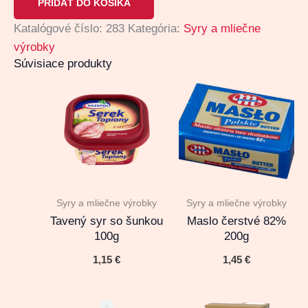
PRIDAŤ DO KOŠÍKA
Katalógové číslo:
283
Kategória:
Syry a mliečne
výrobky
Súvisiace produkty
Syry a mliečne výrobky
Syry a mliečne výrobky
Tavený syr so šunkou
Maslo čerstvé 82%
100g
200g
1,15
€
1,45
€