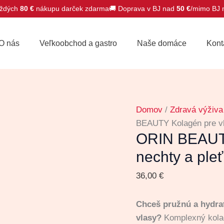
ždých
80 €
nákupu darček zdarma
🚚 Doprava v BJ nad
50 €
/mimo BJ
množstvo
ORIN
O nás
Veľkoobchod a gastro
Naše domáce
Kont
BEAUTY
Kolagén
pre
vlasy,
nechty
Domov
/
Zdravá výživa
a
BEAUTY Kolagén pre vla
pleť
ORIN BEAUTY
nechty a pleť
36,00
€
Chceš pružnú a hydrat
vlasy?
Komplexný kola