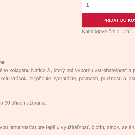
PRIDAŤ DO KO
Katalógové číslo:
1261
ne
ého kolagénu Naticol®, ktorý má výbornú vstrebateľnosť a p
ukciu vrások, zlepšenie hydratácie, pevnosti, pružnosti a ja
po 30 dňoch užívania.
ou hmotnosťou pre lepšiu využiteľnosť, biotín, zinok, selén