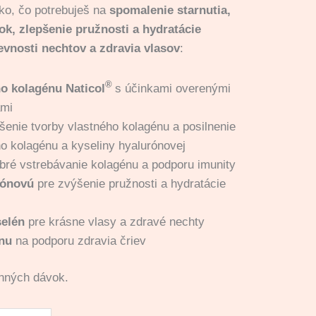
ko, čo potrebuješ na
spomalenie starnutia,
ok, zlepšenie pružnosti a hydratácie
evnosti nechtov a zdravia vlasov
:
®
ho kolagénu
Naticol
s účinkami overenými
ami
enie tvorby vlastného kolagénu a posilnenie
o kolagénu a kyseliny hyalurónovej
bré vstrebávanie kolagénu a podporu imunity
rónovú
pre zvýšenie pružnosti a hydratácie
selén
pre krásne vlasy a zdravé nechty
inu
na podporu zdravia čriev
enných dávok.