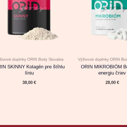
živové doplnky ORIN Body Slovakia
Výživové doplnky ORIN Bod
IN SKINNY Kolagén pre štíhlu
ORIN MIKROBIÓM Bo
líniu
energiu čriev
38,00
€
28,00
€