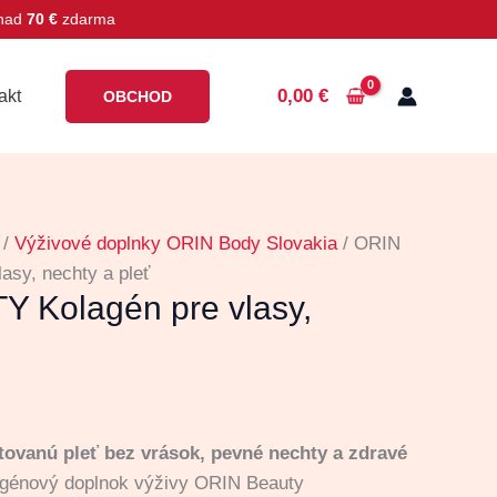
 nad
70 €
zdarma
0,00
€
akt
OBCHOD
/
Výživové doplnky ORIN Body Slovakia
/ ORIN
sy, nechty a pleť
 Kolagén pre vlasy,
ovanú pleť bez vrások, pevné nechty a zdravé
génový doplnok výživy ORIN Beauty