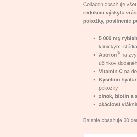
Collagen obsahuje všet
redukciu výskytu vrás
pokožky, posilnenie p
5 000 mg rybie
klinickými štúdi
®
Astrion
na zvýš
účinkov dodanéh
Vitamín C
na do
Kyselinu hyalu
pokožky
zinok, biotín a 
akáciovú vlákn
Balenie obsahuje 30 d