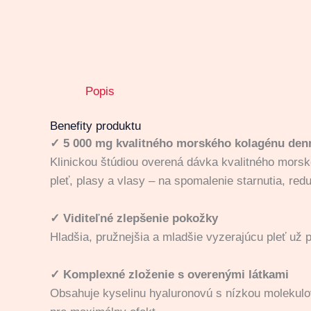
Popis
Benefity produktu
✓
5 000 mg kvalitného morského kolagénu den
Klinickou štúdiou overená dávka kvalitného morsk
pleť, plasy a vlasy – na spomalenie starnutia, red
✓
Viditeľné zlepšenie pokožky
Hladšia, pružnejšia a mladšie vyzerajúcu pleť už 
✓
Komplexné zloženie s overenými látkami
Obsahuje kyselinu hyaluronovú s nízkou molekulov