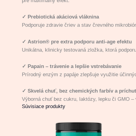
pre maximálny efekt.
✓
Prebiotická akáciová vláknina
Podporuje zdravie čriev a stav črevného mikrobió
✓
Astrion® pre extra podporu anti-age efektu
Unikátna, klinicky testovaná zložka, ktorá podpo
✓
Papain – trávenie a lepšie vstrebávanie
Prírodný enzým z papáje zlepšuje využitie účinný
✓
Skvelá chuť, bez chemických farbív a príchut
Výborná chuť bez cukru, laktózy, lepku či GMO – 
Súvisiace produkty