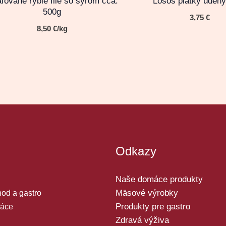
ľované rybie filé so syrom cca.
Losos plátky úden
500g
3,75
€
8,50
€
/kg
Odkazy
Naše domáce produkty
Mäsové výrobky
od a gastro
Produkty pre gastro
áce
Zdravá výživa