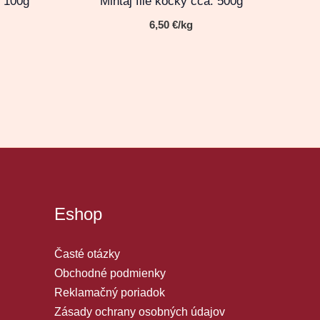
ý 100g
Mintaj filé kocky cca. 500g
6,50
€
/kg
Eshop
Časté otázky
Obchodné podmienky
Reklamačný poriadok
Zásady ochrany osobných údajov