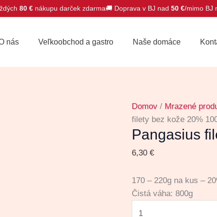
ždých
80 €
nákupu darček zdarma
🚚 Doprava v BJ nad
50 €
/mimo BJ
množstvo
Pangasius
O nás
Veľkoobchod a gastro
Naše domáce
Kont
filety
bez
kože
20%
1000g
Domov
/
Mrazené prod
filety bez kože 20% 10
Pangasius fi
6,30
€
170 – 220g na kus – 2
Čistá váha: 800g