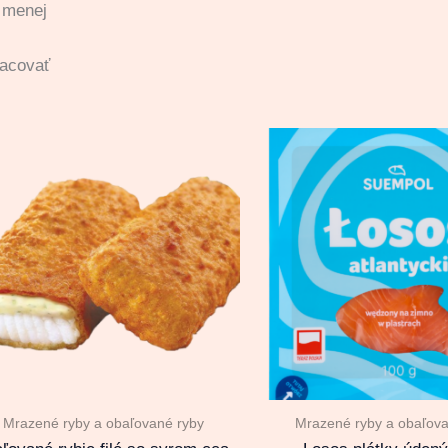
a menej
racovať
Mrazené ryby a obaľované ryby
Mrazené ryby a obaľova