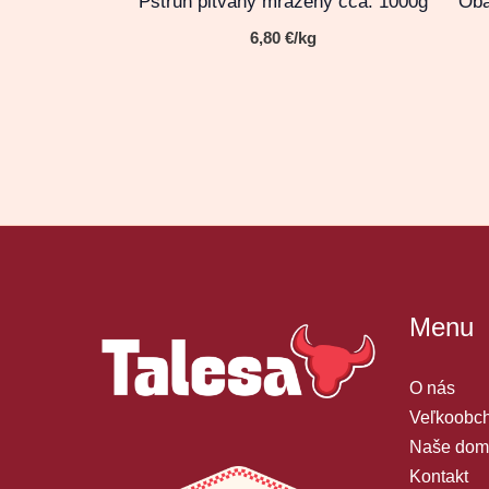
Pstruh pitvaný mrazený cca. 1000g
Oba
6,80
€
/kg
Menu
O nás
Veľkoobch
Naše dom
Kontakt