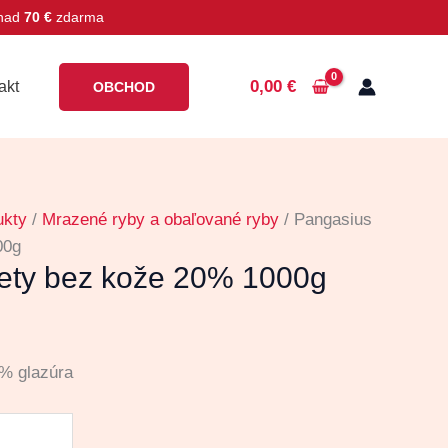
 nad
70 €
zdarma
0,00
€
akt
OBCHOD
ukty
/
Mrazené ryby a obaľované ryby
/ Pangasius
00g
lety bez kože 20% 1000g
0% glazúra