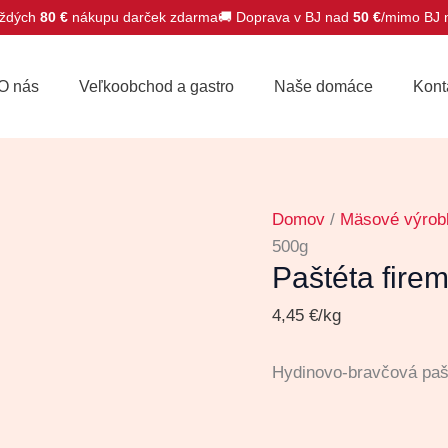
ždých
80 €
nákupu darček zdarma
🚚 Doprava v BJ nad
50 €
/mimo BJ
množstvo
Paštéta
O nás
Veľkoobchod a gastro
Naše domáce
Kont
firemná
cca.
500g
Domov
/
Mäsové výrob
500g
Paštéta fire
4,45
€
/kg
Hydinovo-bravčová pašt