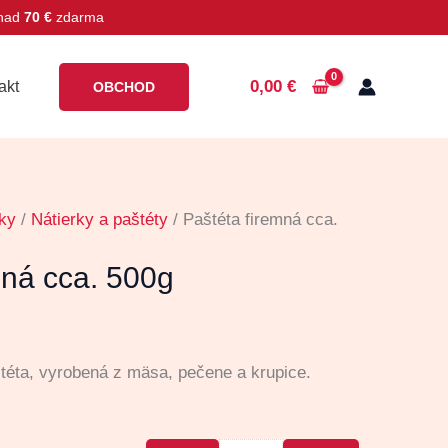
 nad
70 €
zdarma
0,00
€
akt
OBCHOD
ky
/
Nátierky a paštéty
/ Paštéta firemná cca.
mná cca. 500g
éta, vyrobená z mäsa, pečene a krupice.