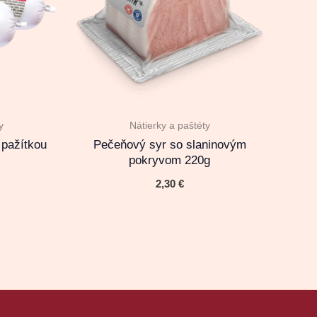
y
Nátierky a paštéty
 pažítkou
Pečeňový syr so slaninovým
pokryvom 220g
2,30
€