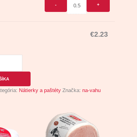
€
2.23
ŠÍKA
tegória:
Nátierky a paštéty
Značka:
na-vahu