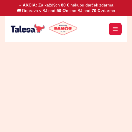
Preskočiť
⭐
AKCIA:
Za každých
80 €
nákupu darček zdarma
🚚 Doprava v BJ nad
50 €
/mimo BJ nad
70 €
zdarma
na
obsah
množstvo
Pravá
Himalájska
soľ
ružová
jemne
mletá
1kg