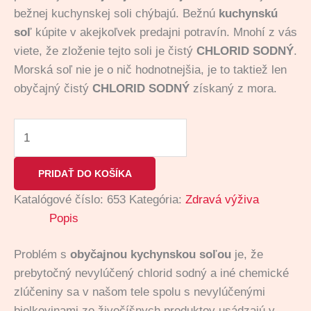
bežnej kuchynskej soli chýbajú. Bežnú
kuchynskú
soľ
kúpite v akejkoľvek predajni potravín. Mnohí z vás
viete, že zloženie tejto soli je čistý
CHLORID SODNÝ
.
Morská soľ nie je o nič hodnotnejšia, je to taktiež len
obyčajný čistý
CHLORID SODNÝ
získaný z mora.
PRIDAŤ DO KOŠÍKA
Katalógové číslo:
653
Kategória:
Zdravá výživa
Popis
Problém s
obyčajnou kychynskou soľou
je, že
prebytočný nevylúčený chlorid sodný a iné chemické
zlúčeniny sa v našom tele spolu s nevylúčenými
bielkovinami zo živočíšnych produktov usádzajú v