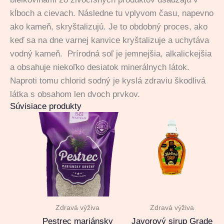
kĺboch a cievach. Následne tu vplyvom času, napevno
ako kameň, skryštalizujú. Je to obdobný proces, ako
keď sa na dne varnej kanvice kryštalizuje a uchytáva
vodný kameň. Prírodná soľ je jemnejšia, alkalickejšia
a obsahuje niekoľko desiatok minerálnych látok.
Naproti tomu chlorid sodný je kyslá zdraviu škodlivá
látka s obsahom len dvoch prvkov.
Súvisiace produkty
Zdravá výživa
Zdravá výživa
Pestrec mariánsky
Javorový sirup Grade