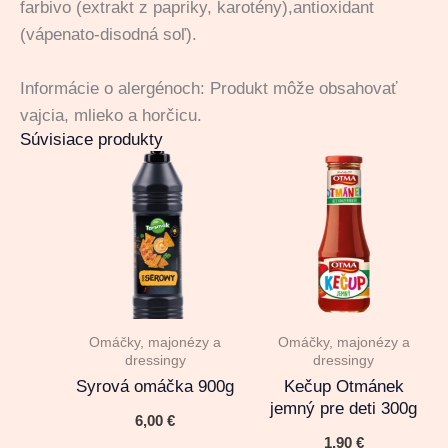
farbivo (extrakt z papriky, karotény),antioxidant
(vápenato-disodná soľ).
Informácie o alergénoch: Produkt môže obsahovať
vajcia, mlieko a horčicu.
Súvisiace produkty
Omáčky, majonézy a
Omáčky, majonézy a
dressingy
dressingy
Syrová omáčka 900g
Kečup Otmánek
jemný pre deti 300g
6,00
€
1,90
€