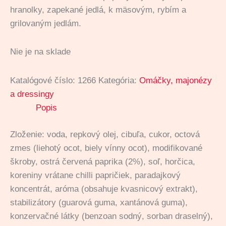
hranolky, zapekané jedlá, k mäsovým, rybím a
grilovaným jedlám.
Nie je na sklade
Katalógové číslo:
1266
Kategória:
Omáčky, majonézy
a dressingy
Popis
Zloženie: voda, repkový olej, cibuľa, cukor, octová
zmes (liehotý ocot, biely vínny ocot), modifikované
škroby, ostrá červená paprika (2%), soľ, horčica,
koreniny vrátane chilli papričiek, paradajkový
koncentrát, aróma (obsahuje kvasnicový extrakt),
stabilizátory (guarová guma, xantánová guma),
konzervačné látky (benzoan sodný, sorban draselný),