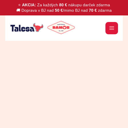
Preskočiť
⭐
AKCIA:
Za každých
80 €
nákupu darček zdarma
🚚 Doprava v BJ nad
50 €
/mimo BJ nad
70 €
zdarma
na
obsah