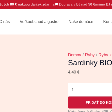
ždých
80 €
nákupu darček zdarma
🚚 Doprava v BJ nad
50 €
/mimo BJ
množstvo
Sardinky
O nás
Veľkoobchod a gastro
Naše domáce
Kont
BIO
v
olivovom
oleji
120g
Domov
/
Ryby
/
Ryby k
Sardinky BIO
4,40
€
PRIDAŤ DO KO
Katalógové číslo:
435
K