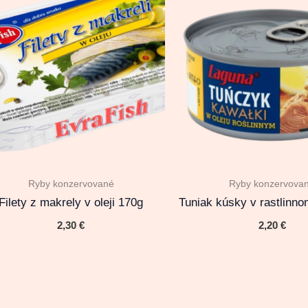
Ryby konzervované
Ryby konzervova
Filety z makrely v oleji 170g
Tuniak kúsky v rastlinno
2,30
€
2,20
€