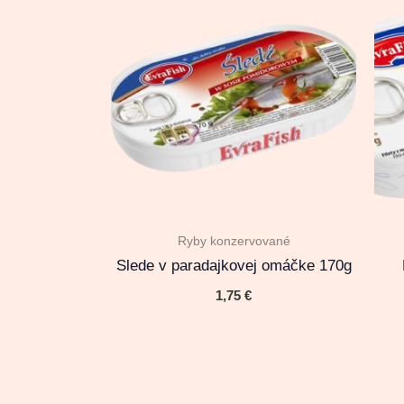
Ryby konzervované
Slede v paradajkovej omáčke 170g
1,75
€