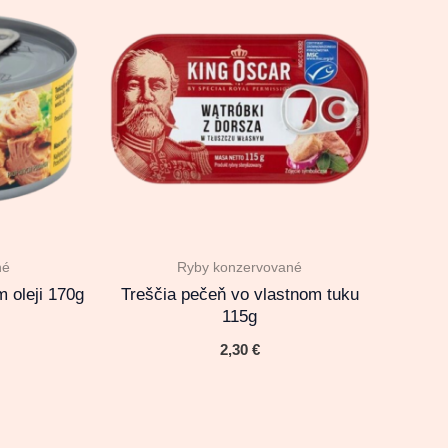
né
Ryby konzervované
m oleji 170g
Treščia pečeň vo vlastnom tuku
115g
2,30
€