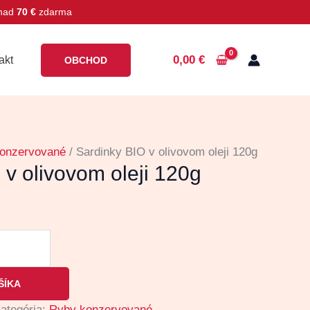
 nad
70 €
zdarma
0,00
€
akt
OBCHOD
onzervované
/ Sardinky BIO v olivovom oleji 120g
 v olivovom oleji 120g
ŠÍKA
ategória:
Ryby konzervované