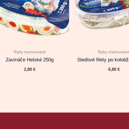
Ryby marinované
Ryby marinovan
Zavináče Helské 250g
Sleďové filety po kolob
2,80
€
6,80
€