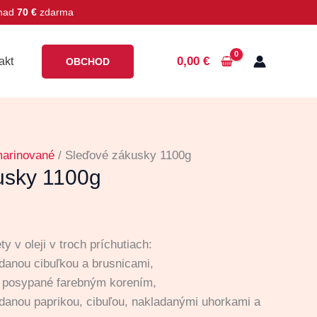
 nad
70 €
zdarma
0,00
€
akt
OBCHOD
arinované
/ Sleďové zákusky 1100g
usky 1100g
y v oleji v troch príchutiach:
adanou cibuľkou a brusnicami,
ty posypané farebným korením,
adanou paprikou, cibuľou, nakladanými uhorkami a