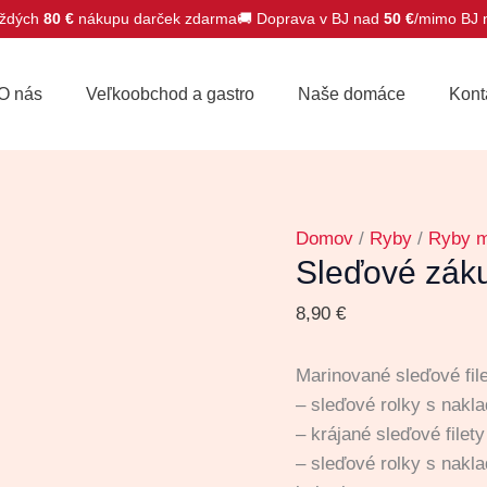
ždých
80 €
nákupu darček zdarma
🚚 Doprava v BJ nad
50 €
/mimo BJ
množstvo
Sleďové
O nás
Veľkoobchod a gastro
Naše domáce
Kont
zákusky
1100g
Domov
/
Ryby
/
Ryby m
Sleďové zák
8,90
€
Marinované sleďové filet
– sleďové rolky s nakl
– krájané sleďové file
– sleďové rolky s nakl