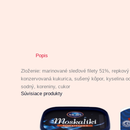
Popis
Zloženie: marinované sleďové filety 51%, repkový
konzervovaná kukurica, sušený kôpor, kyselina oct
sodný, koreniny, cukor
Súvisiace produkty