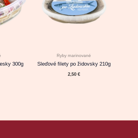
é
Ryby marinované
žesky 300g
Sleďové filety po židovsky 210g
2,50
€