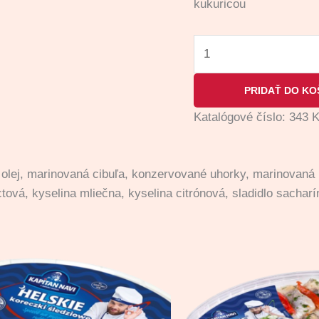
kukuricou
PRIDAŤ DO KO
Katalógové číslo:
343
K
 olej, marinovaná cibuľa, konzervované uhorky, marinovaná 
ová, kyselina mliečna, kyselina citrónová, sladidlo sacharín