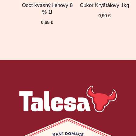
Ocot kvasný liehový 8
Cukor Kryštálový 1kg
% 1l
0,90
€
0,65
€