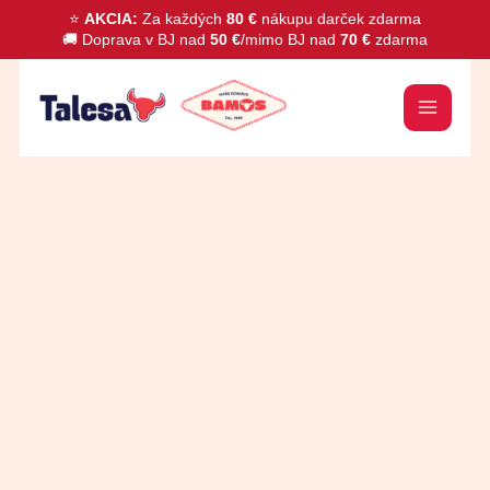
Preskočiť
⭐
AKCIA:
Za každých
80 €
nákupu darček zdarma
🚚 Doprava v BJ nad
50 €
/mimo BJ nad
70 €
zdarma
na
obsah
množstvo
Slnečnicový
olej
1L