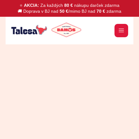
Preskočiť
⭐
AKCIA:
Za každých
80 €
nákupu darček zdarma
🚚 Doprava v BJ nad
50 €
/mimo BJ nad
70 €
zdarma
na
obsah
množstvo
Tilapia
filety
bez
kože
30%
cca.
1000g