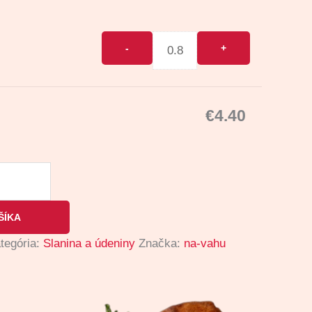
€
4.40
ŠÍKA
tegória:
Slanina a údeniny
Značka:
na-vahu