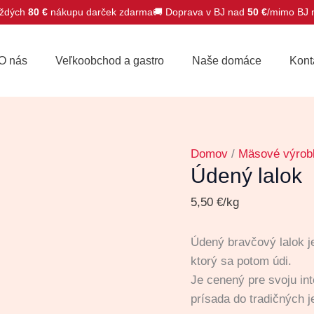
ždých
80 €
nákupu darček zdarma
🚚 Doprava v BJ nad
50 €
/mimo BJ
množstvo
Údený
O nás
Veľkoobchod a gastro
Naše domáce
Kont
lalok
Domov
/
Mäsové výrob
Údený lalok
5,50
€
/kg
Údený bravčový lalok j
ktorý sa potom údi.
Je cenený pre svoju in
prísada do tradičných j