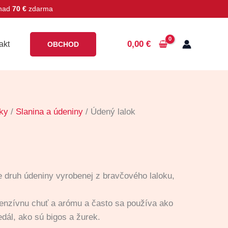
 nad
70 €
zdarma
0,00
€
akt
OBCHOD
ky
/
Slanina a údeniny
/ Údený lalok
e druh údeniny vyrobenej z bravčového laloku,
tenzívnu chuť a arómu a často sa používa ako
edál, ako sú bigos a žurek.