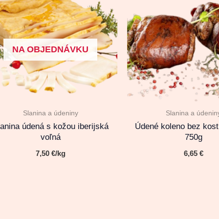
NA OBJEDNÁVKU
Slanina a údeniny
Slanina a údenin
lanina údená s kožou iberijská
Údené koleno bez kost
voľná
750g
7,50
€
/kg
6,65
€