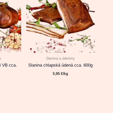
y
Slanina a údeniny
i VB cca.
Slanina chlapská údená cca. 600g
5,95
€
/kg