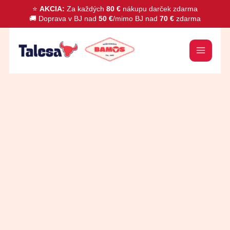
Preskočiť
⭐
AKCIA:
Za každých
80 €
nákupu darček zdarma
🚚 Doprava v BJ nad
50 €
/mimo BJ nad
70 €
zdarma
na
obsah
množstvo
WELL
3
500ml