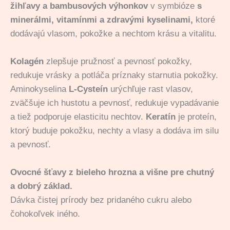
žihľavy a bambusových výhonkov
v symbióze
s
minerál
mi, vitamín
mi a
zdravými kysel
inami,
ktoré
dodávajú vlasom, pokožke a nechtom krásu a vitalitu.
Kolagén
zlepšuje pružnosť a pevnosť pokožky,
redukuje vrásky a potláča príznaky starnutia pokožky.
Aminokyselina
L-Cysteín
urýchľuje rast vlasov,
zväčšuje ich hustotu a pevnosť, redukuje vypadávanie
a tiež podporuje elasticitu nechtov.
Keratín
je proteín,
ktorý buduje pokožku, nechty a vlasy a dodáva im silu
a pevnosť.
Ovocné šťavy z bieleho hrozna a višne pre chutný
a dobrý základ.
Dávka čistej prírody bez pridaného cukru alebo
čohokoľvek iného.