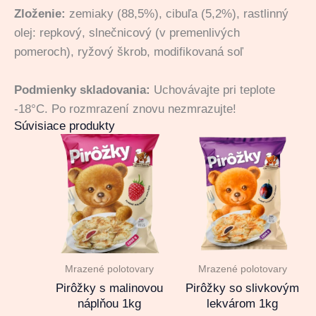
Zloženie:
zemiaky (88,5%), cibuľa (5,2%), rastlinný
olej: repkový, slnečnicový (v premenlivých
pomeroch), ryžový škrob, modifikovaná soľ
Podmienky skladovania:
Uchovávajte pri teplote
-18°C. Po rozmrazení znovu nezmrazujte!
Súvisiace produkty
Mrazené polotovary
Mrazené polotovary
Pirôžky s malinovou
Pirôžky so slivkovým
náplňou 1kg
lekvárom 1kg