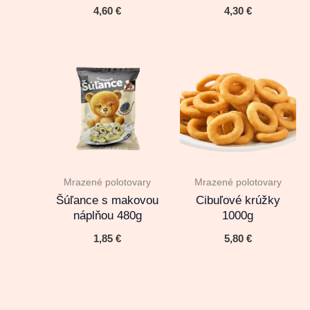
4,60
€
4,30
€
Mrazené polotovary
Mrazené polotovary
Šúľance s makovou
Cibuľové krúžky
náplňou 480g
1000g
1,85
€
5,80
€