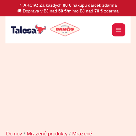
Preskočiť
⭐
AKCIA:
Za každých
80 €
nákupu darček zdarma
🚚 Doprava v BJ nad
50 €
/mimo BJ nad
70 €
zdarma
na
obsah
množstvo
Zemiakové
placky
1,5kg
Domov
/
Mrazené produkty
/
Mrazené