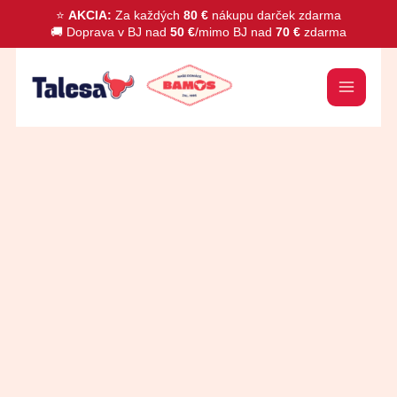
Preskočiť
⭐
AKCIA:
Za každých
80 €
nákupu darček zdarma
🚚 Doprava v BJ nad
50 €
/mimo BJ nad
70 €
zdarma
na
obsah
množstvo
Zipser
saláma