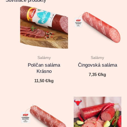
Súvisiace produkty
Salámy
Salámy
Poličan saláma
Čingovská saláma
Krásno
7,35
€
/kg
11,50
€
/kg