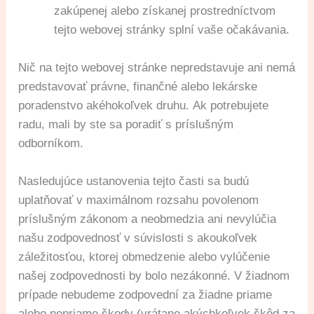
zakúpenej alebo získanej prostredníctvom
tejto webovej stránky splní vaše očakávania.
Nič na tejto webovej stránke nepredstavuje ani nemá
predstavovať právne, finančné alebo lekárske
poradenstvo akéhokoľvek druhu. Ak potrebujete
radu, mali by ste sa poradiť s príslušným
odborníkom.
Nasledujúce ustanovenia tejto časti sa budú
uplatňovať v maximálnom rozsahu povolenom
príslušným zákonom a neobmedzia ani nevylúčia
našu zodpovednosť v súvislosti s akoukoľvek
záležitosťou, ktorej obmedzenie alebo vylúčenie
našej zodpovednosti by bolo nezákonné. V žiadnom
prípade nebudeme zodpovední za žiadne priame
alebo nepriame škody (vrátane akýchkoľvek škôd za