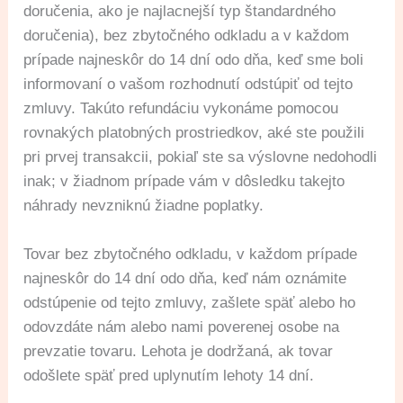
doručenia, ako je najlacnejší typ štandardného
doručenia), bez zbytočného odkladu a v každom
prípade najneskôr do 14 dní odo dňa, keď sme boli
informovaní o vašom rozhodnutí odstúpiť od tejto
zmluvy. Takúto refundáciu vykonáme pomocou
rovnakých platobných prostriedkov, aké ste použili
pri prvej transakcii, pokiaľ ste sa výslovne nedohodli
inak; v žiadnom prípade vám v dôsledku takejto
náhrady nevzniknú žiadne poplatky.
Tovar bez zbytočného odkladu, v každom prípade
najneskôr do 14 dní odo dňa, keď nám oznámite
odstúpenie od tejto zmluvy, zašlete späť alebo ho
odovzdáte nám alebo nami poverenej osobe na
prevzatie tovaru. Lehota je dodržaná, ak tovar
odošlete späť pred uplynutím lehoty 14 dní.