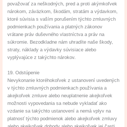
považovať za neškodných, pred a proti akýmkoľvek
nárokom, záväzkom, škodám, stratám a výdavkom,
ktoré súvisia s vaším porušením týchto zmluvných
podmienkach používania a platných zákonov
vrátane práv duševného vlastníctva a práv na
súkromie. Bezodkladne nám uhradíte naše škody,
straty, náklady a výdavky súvisiace alebo
vyplývajúce z takýchto nárokov.
19. Odstúpenie
Nevykonanie ktoréhokoľvek z ustanovení uvedených
v týchto zmluvných podmienkach používania a
akejkoľvek zmluve alebo neuplatnenie akejkoľvek
možnosti vypovedania sa nebude vykladať ako
vzdanie sa takýchto ustanovení a nemá vplyv na
platnosť týchto podmienok alebo akejkoľvek zmluvy
alebo akejkoľvek dohody alebo akejkoľvek jej časti