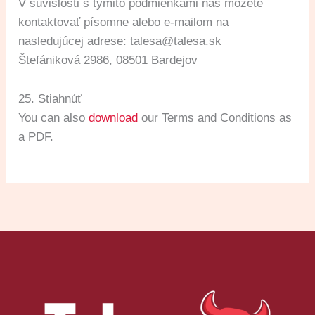
V súvislosti s týmito podmienkami nás môžete
kontaktovať písomne alebo e-mailom na
nasledujúcej adrese: talesa@talesa.sk
Štefániková 2986, 08501 Bardejov
25. Stiahnúť
You can also
download
our Terms and Conditions as
a PDF.