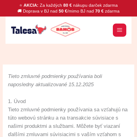
Preskočiť
⭐
AKCIA:
Za každých
80 €
nákupu darček zdarma
🚚 Doprava v BJ nad
50 €
/mimo BJ nad
70 €
zdarma
na
obsah
Tieto zmluvné podmienky používania boli
naposledny aktualizované 15.12.2025
1. Úvod
Tieto zmluvné podmienky používania sa vzťahujú na
túto webovú stránku a na transakcie súvisiace s
našimi produktmi a službami. Môžete byť viazaní
ďalšími zmluvami súvisiacimi s vaším vzťahom s