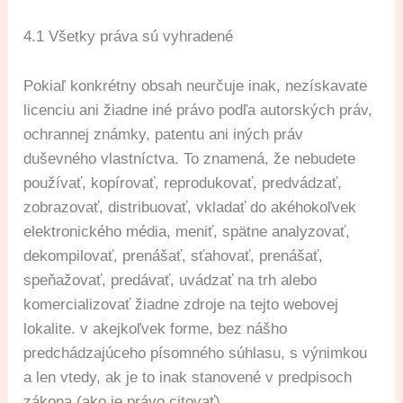
4.1 Všetky práva sú vyhradené
Pokiaľ konkrétny obsah neurčuje inak, nezískavate
licenciu ani žiadne iné právo podľa autorských práv,
ochrannej známky, patentu ani iných práv
duševného vlastníctva. To znamená, že nebudete
používať, kopírovať, reprodukovať, predvádzať,
zobrazovať, distribuovať, vkladať do akéhokoľvek
elektronického média, meniť, spätne analyzovať,
dekompilovať, prenášať, sťahovať, prenášať,
speňažovať, predávať, uvádzať na trh alebo
komercializovať žiadne zdroje na tejto webovej
lokalite. v akejkoľvek forme, bez nášho
predchádzajúceho písomného súhlasu, s výnimkou
a len vtedy, ak je to inak stanovené v predpisoch
zákona (ako je právo citovať).