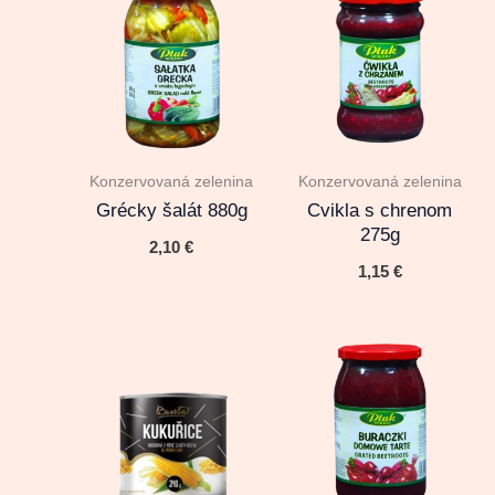
Konzervovaná zelenina
Konzervovaná zelenina
Grécky šalát 880g
Cvikla s chrenom
275g
2,10
€
1,15
€