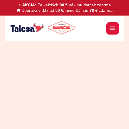
Preskočiť
⭐
AKCIA:
Za každých
80 €
nákupu darček zdarma
🚚 Doprava v BJ nad
50 €
/mimo BJ nad
70 €
zdarma
na
obsah
množstvo
Artičoky
srdiečka
425ml