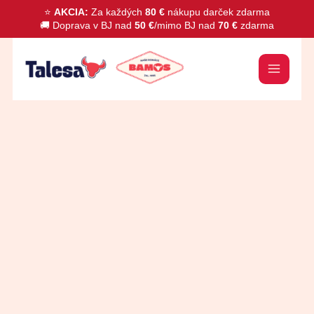
Preskočiť
⭐
AKCIA:
Za každých
80 €
nákupu darček zdarma
🚚 Doprava v BJ nad
50 €
/mimo BJ nad
70 €
zdarma
na
obsah
množstvo
Biele
fazule
v
slanom
náleve
400g