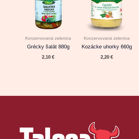
Konzervovaná zelenina
Konzervovaná zelenina
Grécky šalát 880g
Kozácke uhorky 660g
2,10
€
2,20
€