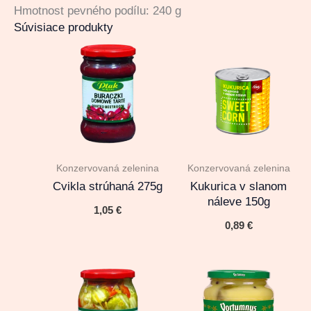
Hmotnost pevného podílu: 240 g
Súvisiace produkty
Konzervovaná zelenina
Konzervovaná zelenina
Cvikla strúhaná 275g
Kukurica v slanom
náleve 150g
1,05
€
0,89
€