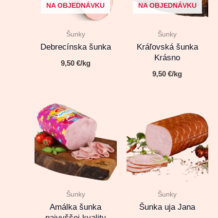
NA OBJEDNÁVKU
NA OBJEDNÁVKU
Šunky
Šunky
Debrecínska šunka
Kráľovská šunka
Krásno
9,50
€
/kg
9,50
€
/kg
Šunky
Šunky
Amálka šunka
Šunka uja Jana
najvyššej kvality