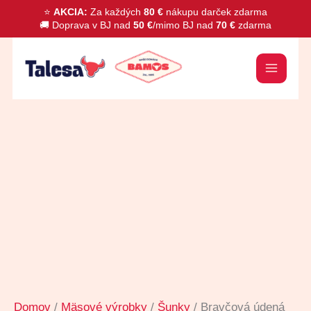
Preskočiť
⭐
AKCIA:
Za každých
80 €
nákupu darček zdarma
🚚 Doprava v BJ nad
50 €
/mimo BJ nad
70 €
zdarma
na
obsah
množstvo
Bravčová
údená
šunka
Domov
/
Mäsové výrobky
/
Šunky
/ Bravčová údená