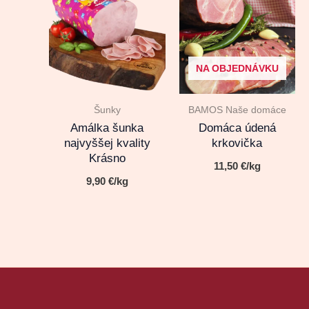
NA OBJEDNÁVKU
Šunky
BAMOS Naše domáce
Amálka šunka
Domáca údená
najvyššej kvality
krkovička
Krásno
11,50
€
/kg
9,90
€
/kg