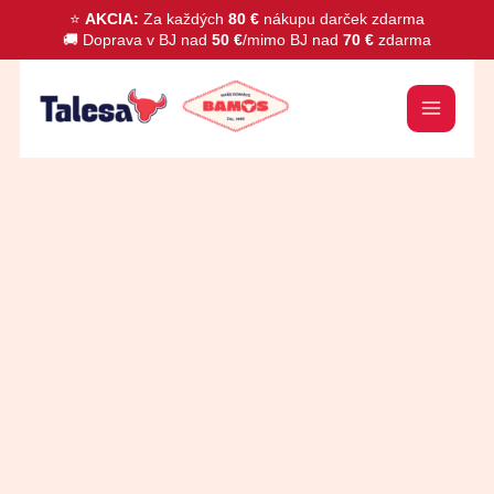
Preskočiť
⭐
AKCIA:
Za každých
80 €
nákupu darček zdarma
🚚 Doprava v BJ nad
50 €
/mimo BJ nad
70 €
zdarma
na
obsah
množstvo
Domáca
šunka
špeciál