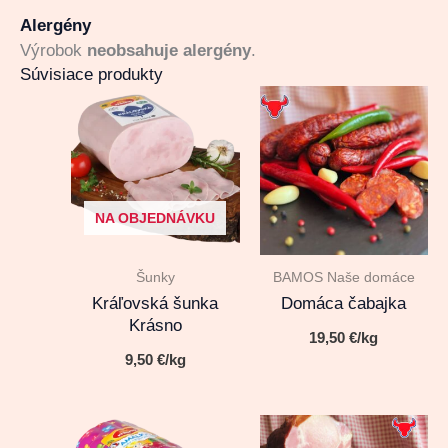
Alergény
Výrobok
neobsahuje alergény
.
Súvisiace produkty
NA OBJEDNÁVKU
Šunky
BAMOS Naše domáce
Kráľovská šunka
Domáca čabajka
Krásno
19,50
€
/kg
9,50
€
/kg