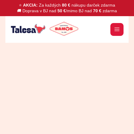
Preskočiť
⭐
AKCIA:
Za každých
80 €
nákupu darček zdarma
🚚 Doprava v BJ nad
50 €
/mimo BJ nad
70 €
zdarma
na
obsah
množstvo
Bravčové
párky