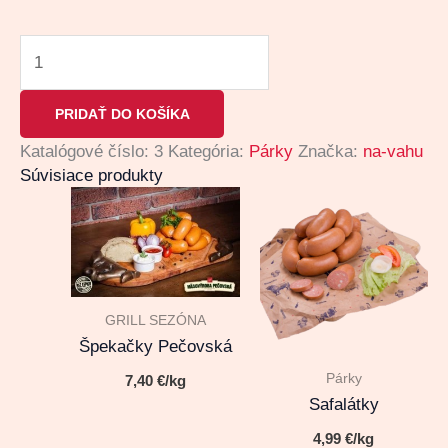
PRIDAŤ DO KOŠÍKA
Katalógové číslo:
3
Kategória:
Párky
Značka:
na-vahu
Súvisiace produkty
GRILL SEZÓNA
Špekačky Pečovská
Párky
7,40
€
/kg
Safalátky
4,99
€
/kg