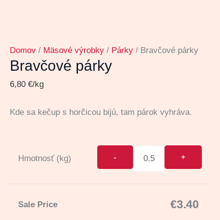
Domov
/
Mäsové výrobky
/
Párky
/ Bravčové párky
Bravčové párky
6,80
€
/kg
Kde sa kečup s horčicou bijú, tam párok vyhráva.
Hmotnosť (kg)
€
3.40
Sale Price