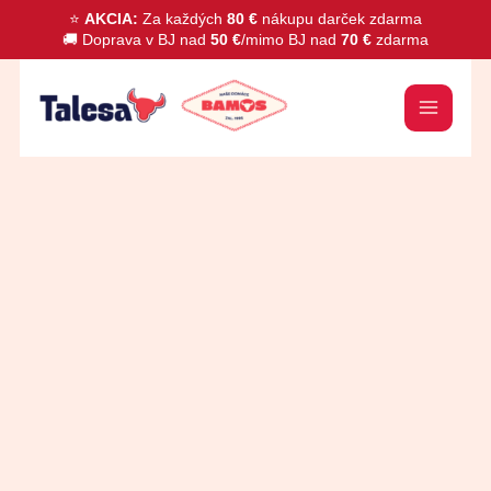
Preskočiť
⭐
AKCIA:
Za každých
80 €
nákupu darček zdarma
🚚 Doprava v BJ nad
50 €
/mimo BJ nad
70 €
zdarma
na
obsah
množstvo
Pikantné
Levočské
párky