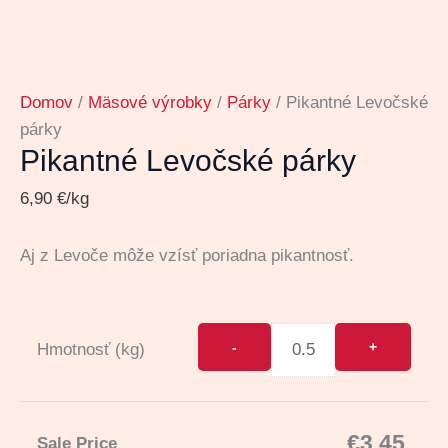
Domov
/
Mäsové výrobky
/
Párky
/ Pikantné Levočské
párky
Pikantné Levočské párky
6,90
€
/kg
Aj z Levoče môže vzísť poriadna pikantnosť.
Hmotnosť (kg)
€
3.45
Sale Price