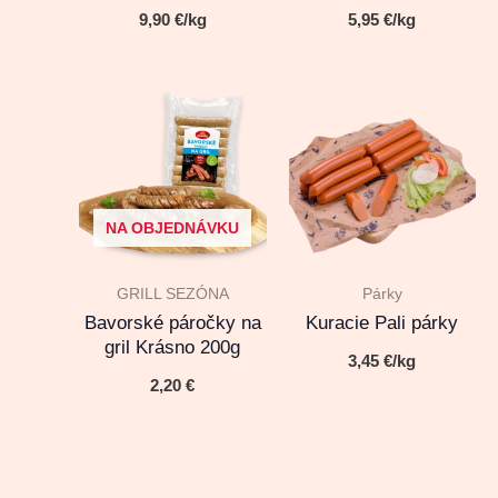
9,90
€
/kg
5,95
€
/kg
NA OBJEDNÁVKU
GRILL SEZÓNA
Párky
Bavorské páročky na
Kuracie Pali párky
gril Krásno 200g
3,45
€
/kg
2,20
€