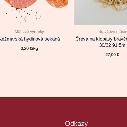
Mäsové výrobky
Bravčové mäso
Kežmarská hydinová sekaná
Črevá na klobásy bravčo
30/32 91,5m
3,20
€
/kg
27,00
€
Odkazy