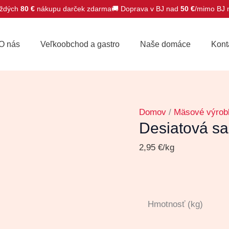
ždých
80 €
nákupu darček zdarma
🚚 Doprava v BJ nad
50 €
/mimo BJ
množstvo
Desiatová
O nás
Veľkoobchod a gastro
Naše domáce
Kont
saláma
Domov
/
Mäsové výrob
Desiatová s
2,95
€
/kg
Hmotnosť (kg)