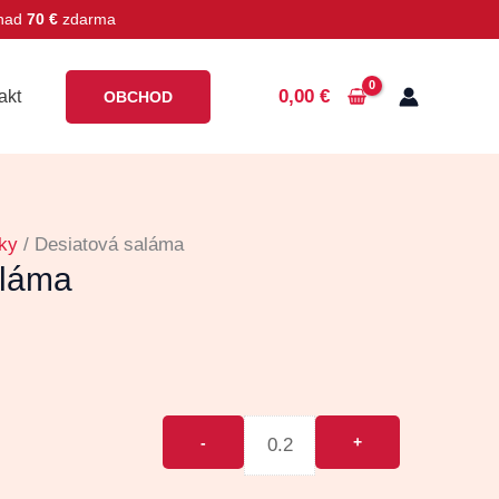
 nad
70 €
zdarma
0,00
€
akt
OBCHOD
ky
/ Desiatová saláma
aláma