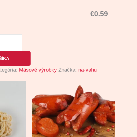
€
0.59
ŠÍKA
tegória:
Mäsové výrobky
Značka:
na-vahu