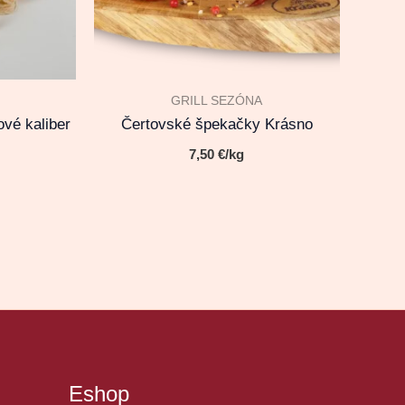
GRILL SEZÓNA
vé kaliber
Čertovské špekačky Krásno
7,50
€
/kg
Eshop