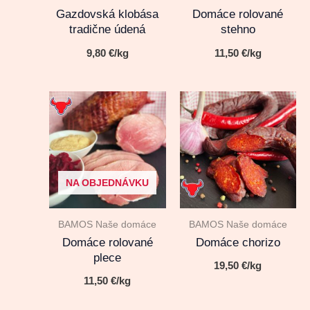
Gazdovská klobása
Domáce rolované
tradične údená
stehno
9,80
€
/kg
11,50
€
/kg
NA OBJEDNÁVKU
BAMOS Naše domáce
BAMOS Naše domáce
Domáce rolované
Domáce chorizo
plece
19,50
€
/kg
11,50
€
/kg