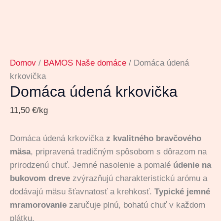
Domov
/
BAMOS Naše domáce
/ Domáca údená
krkovička
Domáca údená krkovička
11,50
€
/kg
Domáca údená krkovička
z kvalitného bravčového
mäsa
, pripravená tradičným spôsobom s dôrazom na
prirodzenú chuť. Jemné nasolenie a pomalé
údenie na
bukovom dreve
zvýrazňujú charakteristickú arómu a
dodávajú mäsu šťavnatosť a krehkosť.
Typické jemné
mramorovanie
zaručuje plnú, bohatú chuť v každom
plátku.