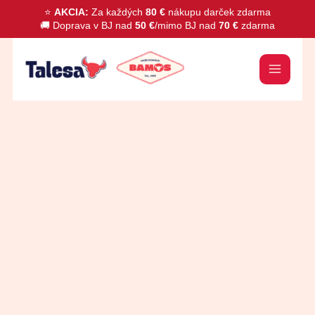
Preskočiť
⭐
AKCIA:
Za každých
80 €
nákupu darček zdarma
🚚 Doprava v BJ nad
50 €
/mimo BJ nad
70 €
zdarma
na
obsah
množstvo
Domáca
údená
krkovička