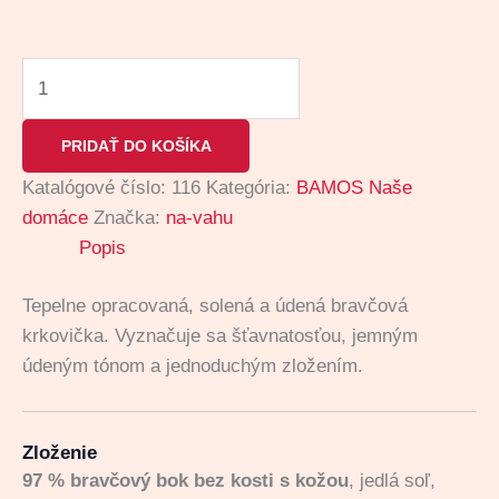
PRIDAŤ DO KOŠÍKA
Katalógové číslo:
116
Kategória:
BAMOS Naše
domáce
Značka:
na-vahu
Popis
Tepelne opracovaná, solená a údená bravčová
krkovička. Vyznačuje sa šťavnatosťou, jemným
údeným tónom a jednoduchým zložením.
Zloženie
97 % bravčový bok bez kosti s kožou
, jedlá soľ,