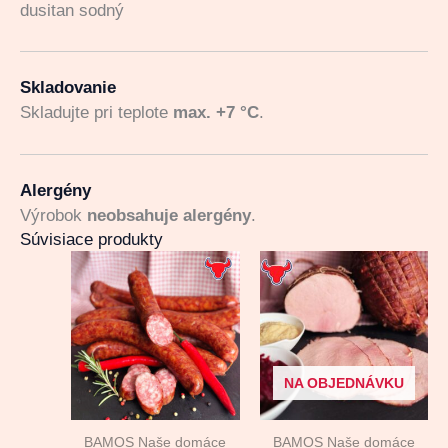
dusitan sodný
Skladovanie
Skladujte pri teplote
max. +7 °C
.
Alergény
Výrobok
neobsahuje alergény
.
Súvisiace produkty
NA OBJEDNÁVKU
BAMOS Naše domáce
BAMOS Naše domáce