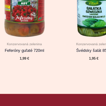
Konzervovaná zelenina
Konzervovaná zele
Feferóny guľaté 720ml
Švédsky šalát 8
1,99
€
1,95
€