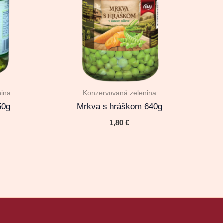
nina
Konzervovaná zelenina
50g
Mrkva s hráškom 640g
1,80
€