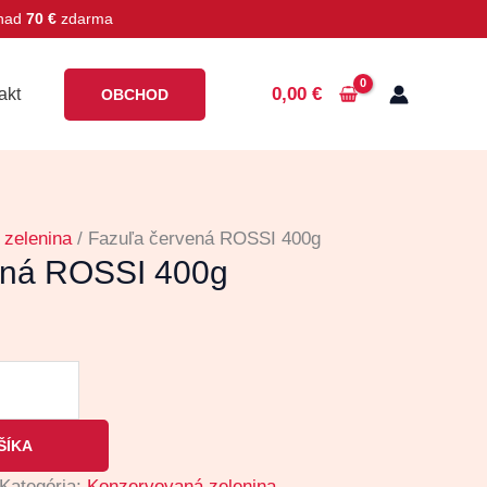
 nad
70 €
zdarma
0,00
€
akt
OBCHOD
zelenina
/ Fazuľa červená ROSSI 400g
ená ROSSI 400g
ŠÍKA
Kategória:
Konzervovaná zelenina