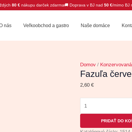
ždých
80 €
nákupu darček zdarma
🚚 Doprava v BJ nad
50 €
/mimo BJ
množstvo
Fazuľa
O nás
Veľkoobchod a gastro
Naše domáce
Kont
červená
ROSSI
400g
Domov
/
Konzervovaná 
Fazuľa červ
2,60
€
PRIDAŤ DO KO
Katalógové číslo:
1514