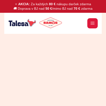
Preskočiť
⭐
AKCIA:
Za každých
80 €
nákupu darček zdarma
🚚 Doprava v BJ nad
50 €
/mimo BJ nad
70 €
zdarma
na
obsah
množstvo
Filety
z
makrely
v
paradajkovej
omáčke
300g