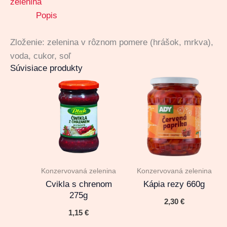
zelenina
Popis
Zloženie: zelenina v rôznom pomere (hrášok, mrkva),
voda, cukor, soľ
Súvisiace produkty
Konzervovaná zelenina
Konzervovaná zelenina
Cvikla s chrenom
Kápia rezy 660g
275g
2,30
€
1,15
€