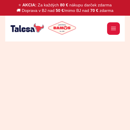
Preskočiť
⭐
AKCIA:
Za každých
80 €
nákupu darček zdarma
🚚 Doprava v BJ nad
50 €
/mimo BJ nad
70 €
zdarma
na
obsah
množstvo
Mrkva
s
hráškom
640g