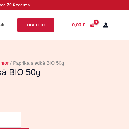
 nad
70 €
zdarma
0,00
€
akt
OBCHOD
ntor
/ Paprika sladká BIO 50g
ká BIO 50g