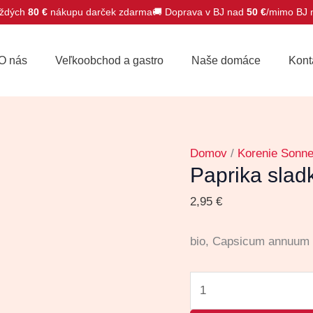
ždých
80 €
nákupu darček zdarma
🚚 Doprava v BJ nad
50 €
/mimo BJ
množstvo
Paprika
O nás
Veľkoobchod a gastro
Naše domáce
Kont
sladká
BIO
50g
Domov
/
Korenie Sonne
Paprika slad
2,95
€
bio, Capsicum annuum