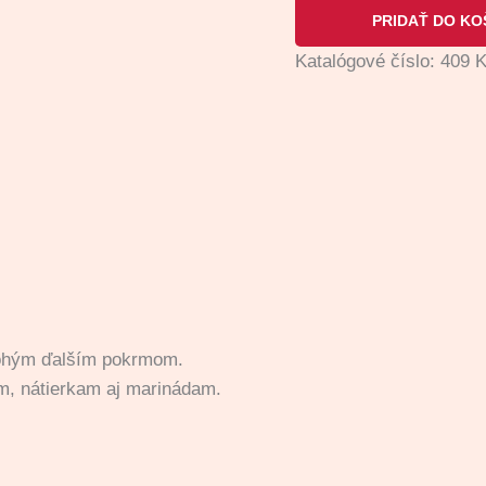
PRIDAŤ DO KO
Katalógové číslo:
409
K
mnohým ďalším pokrmom.
m, nátierkam aj marinádam.