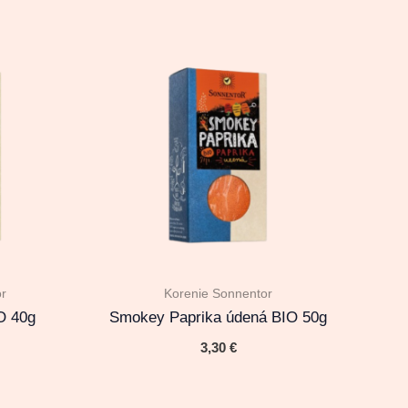
or
Korenie Sonnentor
O 40g
Smokey Paprika údená BIO 50g
3,30
€