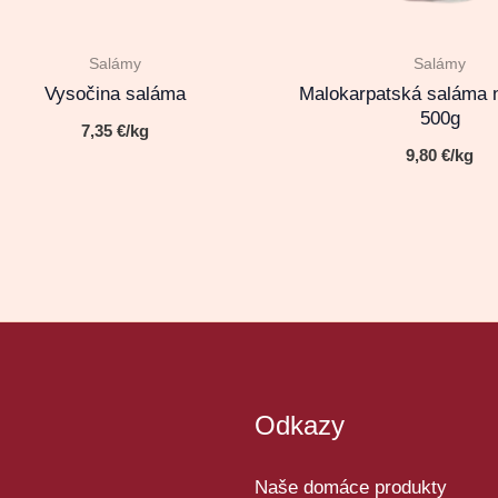
Salámy
Salámy
Vysočina saláma
Malokarpatská saláma 
500g
7,35
€
/kg
9,80
€
/kg
Odkazy
Naše domáce produkty