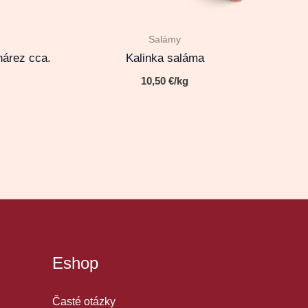
Salámy
nárez cca.
Kalinka saláma
10,50
€
/kg
Eshop
Časté otázky