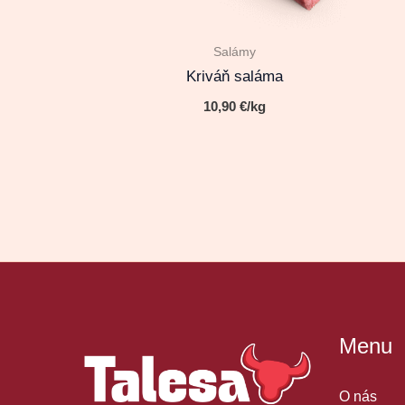
Salámy
Kriváň saláma
10,90
€
/kg
Menu
O nás