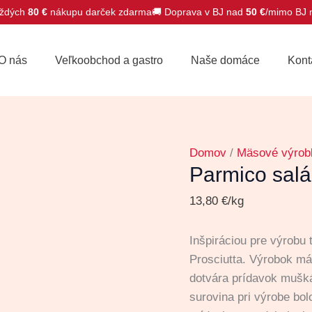
ždých
80 €
nákupu darček zdarma
🚚 Doprava v BJ nad
50 €
/mimo BJ
množstvo
Parmico
O nás
Veľkoobchod a gastro
Naše domáce
Kont
saláma
Domov
/
Mäsové výrob
Parmico sal
13,80
€
/kg
Inšpiráciou pre výrobu 
Prosciutta. Výrobok má
dotvára prídavok mušká
surovina pri výrobe bo