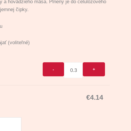
ny a hovädzieho mäsa. Plnený je do celulózového
 jemnej čipky.
u
ájať
(voliteľné)
€
4.14