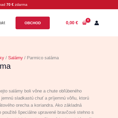
 nad
70 €
zdarma
0,00
€
akt
OBCHOD
ky
/
Salámy
/ Parmico saláma
áma
tejto salámy boli vône a chute obľúbeného
 jemnú s
ladkastú chuť a príjemnú vôňu, ktorú
tového orecha a koriandra. Ako základná
lo použité špeciálne upravené bravčové stehno s