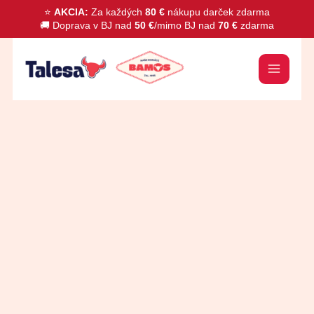
Preskočiť
⭐
AKCIA:
Za každých
80 €
nákupu darček zdarma
🚚 Doprava v BJ nad
50 €
/mimo BJ nad
70 €
zdarma
na
obsah
množstvo
Pirohy
zemiakovo-
bryndzové
1kg