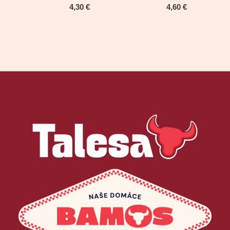
4,30
€
4,60
€