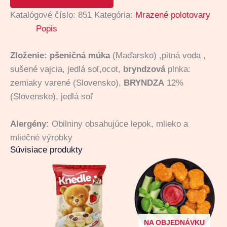
Katalógové číslo:
851
Kategória:
Mrazené polotovary
Popis
Zloženie: pšeničná múka
(Maďarsko) ,pitná voda ,
sušené vajcia, jedlá soľ,ocot,
bryndzová
plnka:
zemiaky varené (Slovensko),
BRYNDZA
12%
(Slovensko), jedlá soľ
Alergény:
Obilniny obsahujúce lepok, mlieko a
mliečné výrobky
Súvisiace produkty
NA OBJEDNÁVKU