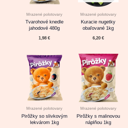
Mrazené polotovary
Mrazené polotovary
Tvarohové knedle
Kuracie nugetky
jahodové 480g
obaľované 1kg
1,98
€
6,20
€
Mrazené polotovary
Mrazené polotovary
Pirôžky so slivkovým
Pirôžky s malinovou
lekvárom 1kg
náplňou 1kg