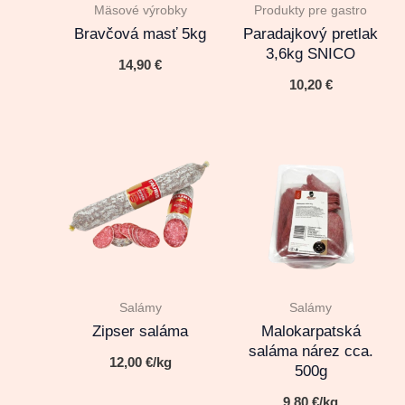
Mäsové výrobky
Produkty pre gastro
Bravčová masť 5kg
Paradajkový pretlak
3,6kg SNICO
14,90
€
10,20
€
Salámy
Salámy
Zipser saláma
Malokarpatská
saláma nárez cca.
12,00
€
/kg
500g
9,80
€
/kg