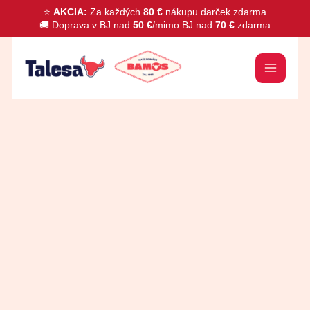
Preskočiť
⭐
AKCIA:
Za každých
80 €
nákupu darček zdarma
🚚 Doprava v BJ nad
50 €
/mimo BJ nad
70 €
zdarma
na
obsah
množstvo
Vysočina
saláma
nárez
500g