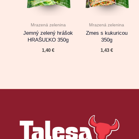
Mrazená zelenina
Mrazená zelenina
Jemný zelený hrášok
Zmes s kukuricou
HRAŠUĽKO 350g
350g
1,40
€
1,43
€