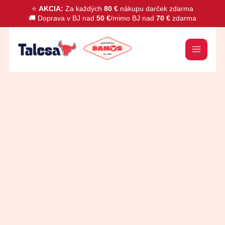
Preskočiť
⭐
AKCIA:
Za každých
80 €
nákupu darček zdarma
🚚 Doprava v BJ nad
50 €
/mimo BJ nad
70 €
zdarma
na
obsah
množstvo
Zmes
Quattro
350g