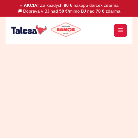
Preskočiť
⭐
AKCIA:
Za každých
80 €
nákupu darček zdarma
🚚 Doprava v BJ nad
50 €
/mimo BJ nad
70 €
zdarma
na
obsah
množstvo
Zrnková
káva
Nicaragua
Matagalpa
BIO
250g