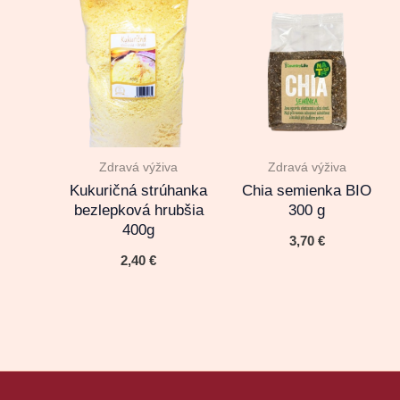
Zdravá výživa
Zdravá výživa
Kukuričná strúhanka
Chia semienka BIO
bezlepková hrubšia
300 g
400g
3,70
€
2,40
€