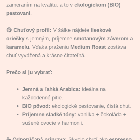
zameraním na kvalitu, a to v
ekologickom (BIO)
pestovaní
.
😋 Chuťový profil:
V šálke nájdete
lieskové
oriešky
s jemným, príjemne
smotanovým záverom a
karamelu
. Vďaka praženiu
Medium Roast
zostáva
chuť vyvážená a krásne čitateľná.
Prečo si ju vybrať:
Jemná a ľahká Arabica:
ideálna na
každodenné pitie.
BIO pôvod:
ekologické pestovanie, čistá chuť.
Príjemne sladké tóny:
vanilka + čokoláda +
sušené ovocie v harmonii.
☕️ Odporúčaná príprava:
Skvele chutí ako
espresso
,