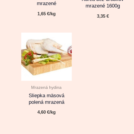
mrazené
mrazené 1600g
1,65
€
/kg
3,35
€
Mrazená hydina
Sliepka mäsová
polená mrazená
4,60
€
/kg