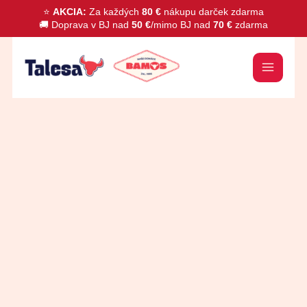
Preskočiť
⭐
AKCIA:
Za každých
80 €
nákupu darček zdarma
🚚 Doprava v BJ nad
50 €
/mimo BJ nad
70 €
zdarma
na
obsah
množstvo
Škorica
Cejlón
mletá
BIO
40g